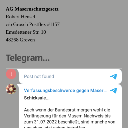
AG Masernschutzgesetz
Robert Hensel
c/o Grosch Postflex #1157
Emsdettener Str. 10
48268 Greven
Telegram…
Masernschutzgesetz